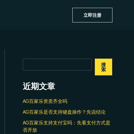
立即注册
搜索
搜
索
近期文章
AG百家乐资质齐全吗
AG百家乐是否支持键盘操作？先说结论
AG百家乐支持支付宝吗：先看支付方式是
否开放