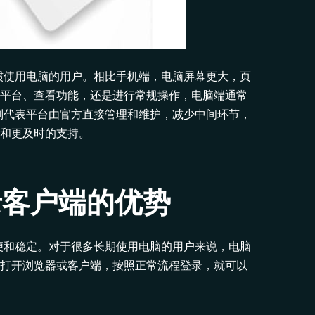
惯使用电脑的用户。相比手机端，电脑屏幕更大，页
平台、查看功能，还是进行常规操作，电脑端通常
则代表平台由官方直接管理和维护，减少中间环节，
和更及时的支持。
录客户端的优势
便和稳定。对于很多长期使用电脑的用户来说，电脑
打开浏览器或客户端，按照正常流程登录，就可以