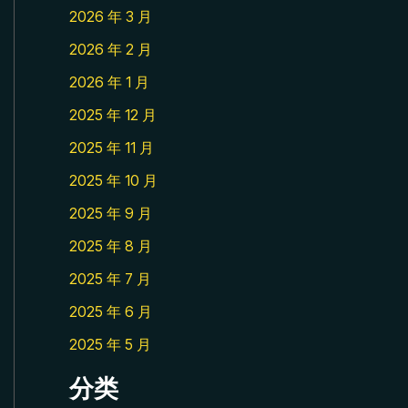
2026 年 3 月
2026 年 2 月
2026 年 1 月
2025 年 12 月
2025 年 11 月
2025 年 10 月
2025 年 9 月
2025 年 8 月
2025 年 7 月
2025 年 6 月
2025 年 5 月
分类