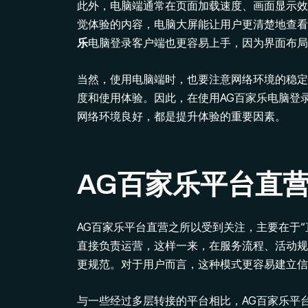
此外，电脑端通常在页面加载速度、画面显示效
觉体验的内容，电脑大屏能让用户更清楚地查看
乐
电脑登录客户端也更容易上手，因为界面布局
当然，使用电脑端时，也要注意网络环境的稳定
度和使用体验。因此，在使用AG百家乐电脑登
网络环境良好，都是提升体验的重要因素。
AG百家乐平台直
AG百家乐平台直营之所以受到关注，主要在于
直接负责运营，这样一来，在服务流程、活动规
更规范。对于用户而言，这种模式更容易建立信
与一些经过多层转接的平台相比，AG百家乐平