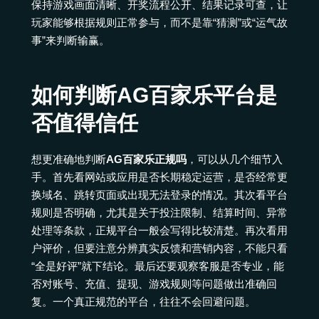
保持游戏画面清晰、开奖流程公开、结果记录可查，让
玩家能够根据规则正常参与，而不是靠“猜测”或“运气故
事”来判断输赢。
如何判断AG百家乐平台是
否值得信任
想更准确地判断
AG百家乐正规吗
，可以从几个细节入
手。首先看网站或应用是否长期稳定运营，是否经常更
换域名、跳转页面或出现无法登录的情况。其次看平台
规则是否明确，尤其是关于投注限制、结算时间、异常
处理等条款，正规平台一般会写得比较清楚。再次看用
户评价，但要注意分辨真实反馈和营销内容，不能只看
“全是好评”就下结论。最后还要观察客服是否专业，能
否对账号、充值、提现、游戏规则等问题做出准确回
复。一个真正规范的平台，往往不会回避问题。