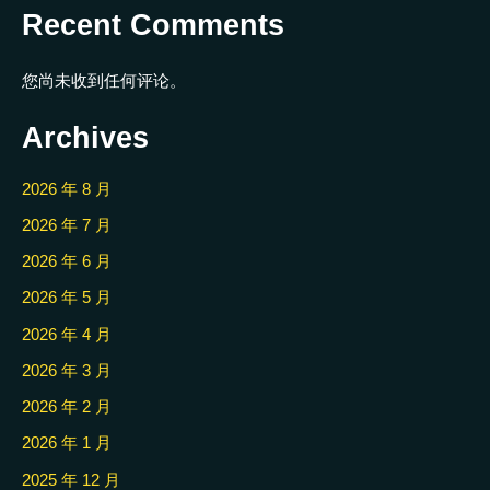
Recent Comments
您尚未收到任何评论。
Archives
2026 年 8 月
2026 年 7 月
2026 年 6 月
2026 年 5 月
2026 年 4 月
2026 年 3 月
2026 年 2 月
2026 年 1 月
2025 年 12 月