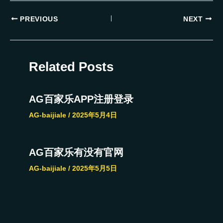
PREVIOUS
NEXT
Related Posts
AG百家乐APP注册登录
AG-baijiale
/
2025年5月4日
AG百家乐有没有官网
AG-baijiale
/
2025年5月5日