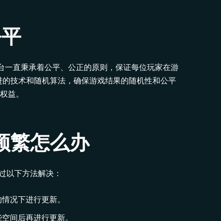
公平
台一直秉承着公平、公正的原则，保证每位玩家在游
进的技术和随机算法，确保游戏结果的随机性和公平
权益。
太频繁怎么办
通过以下方法解决：
的情况下进行更新。
些空间后再进行更新。