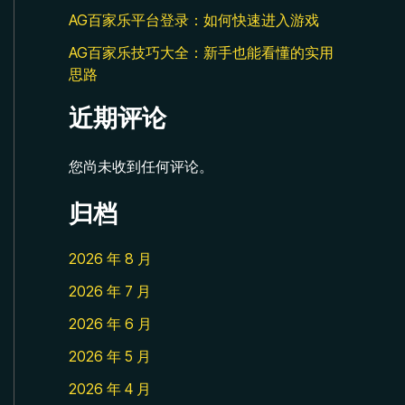
AG百家乐平台登录：如何快速进入游戏
AG百家乐技巧大全：新手也能看懂的实用
思路
近期评论
您尚未收到任何评论。
归档
2026 年 8 月
2026 年 7 月
2026 年 6 月
2026 年 5 月
2026 年 4 月