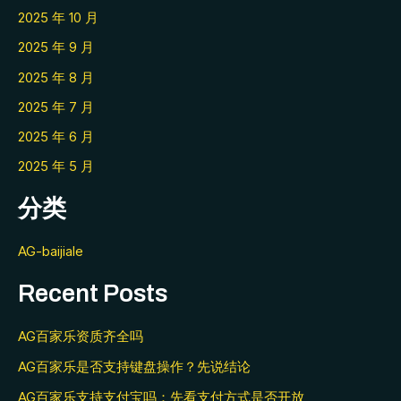
2025 年 10 月
2025 年 9 月
2025 年 8 月
2025 年 7 月
2025 年 6 月
2025 年 5 月
分类
AG-baijiale
Recent Posts
AG百家乐资质齐全吗
AG百家乐是否支持键盘操作？先说结论
AG百家乐支持支付宝吗：先看支付方式是否开放