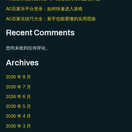
AG百家乐平台登录：如何快速进入游戏
AG百家乐技巧大全：新手也能看懂的实用思路
Recent Comments
您尚未收到任何评论。
Archives
2026 年 8 月
2026 年 7 月
2026 年 6 月
2026 年 5 月
2026 年 4 月
2026 年 3 月