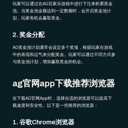
玩家可以通过在AG百家乐游戏中进行下注来积累奖金
池。当奖金池金额达到一定数额时，会开启奖金池计
划，玩家有机会赢取奖金。
2. 奖金分配
AG奖金池计划通常会设定多个奖项，根据玩家在游戏
中的表现和运气来分配奖金。玩家可以通过不同方式参
与奖金池计划，增加赢取奖金的机会。
ag官网app下载推荐浏览器
在下载AG官网App时，选择合适的浏览器可以提高下
载速度和安全性。以下是一些推荐的浏览器：
1. 谷歌Chrome浏览器