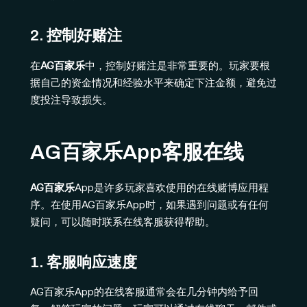
2. 控制好赌注
在
AG百家乐
中，控制好赌注是非常重要的。玩家要根
据自己的资金情况和经验水平来确定下注金额，避免过
度投注导致损失。
AG百家乐App客服在线
AG百家乐
App是许多玩家喜欢使用的在线赌博应用程
序。在使用AG百家乐App时，如果遇到问题或有任何
疑问，可以随时联系在线客服获得帮助。
1. 客服响应速度
AG百家乐App的在线客服通常会在几分钟内给予回