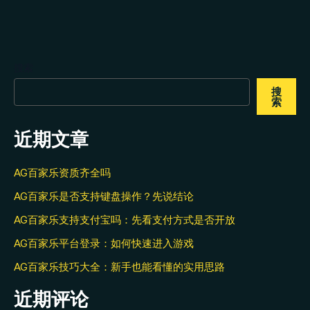
搜索
搜
索
近期文章
AG百家乐资质齐全吗
AG百家乐是否支持键盘操作？先说结论
AG百家乐支持支付宝吗：先看支付方式是否开放
AG百家乐平台登录：如何快速进入游戏
AG百家乐技巧大全：新手也能看懂的实用思路
近期评论